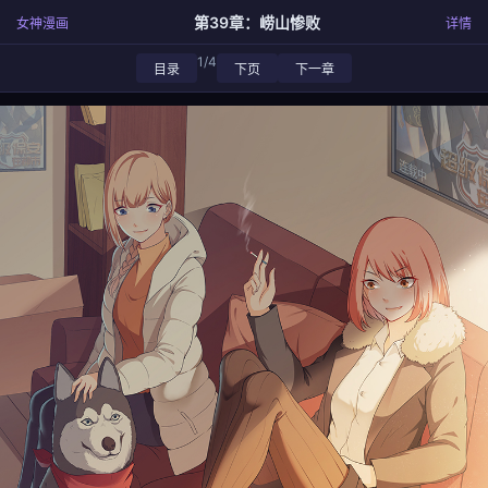
第39章：崂山惨败
女神漫画
详情
1/4
目录
下页
下一章