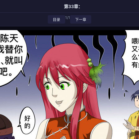
第33章：
1/1
目录
下一章