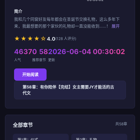
简介
我和几个同窗好友每年都会在圣诞节交换礼物，这么多年下
来，我最想要的那个家伙的礼物却一直没能收到……！
展开
★★★★☆
4.0
(128 人评分)
4637
0
58
2026-06-04 00:30:02
人气
推荐
章节
更新
开始阅读
第58章：有你陪伴【完结】女主需要JY才能活的古
代文
共58章
全部章节
第1章：仪式
第2章：礼物