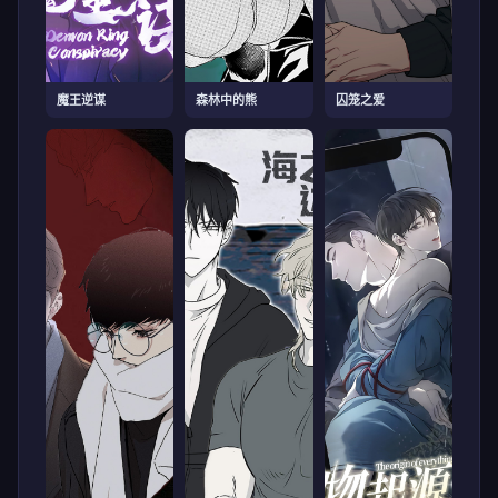
魔王逆谋
森林中的熊
囚笼之爱