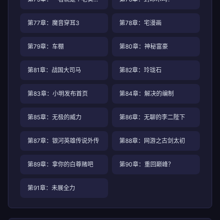
第77章：魔音穿耳3
第78章：宅漫画
第79章：车棚
第80章：神秘富豪
第81章：战国大司马
第82章：玲珑石
第83章：小明发布首页
第84章：解决的编制
第85章：无极的威力
第86章：无聊的李二陛下
第87章：银河英雄传说外传
第88章：网游之古剑太初
第89章：拿你的白尊赌吧
第90章：重回巅峰？
第91章：未展全力