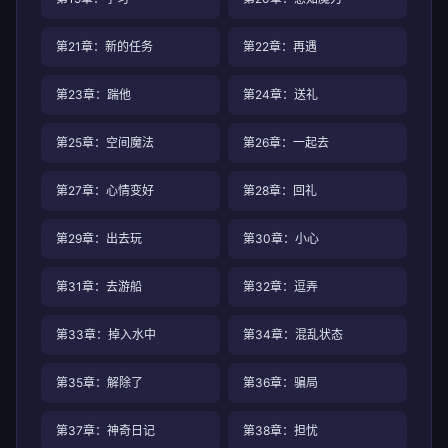
第21章：新的任务
第22章：再遇
第23章：踹他
第24章：送礼
第25章：空间魔法
第26章：一起去
第27章：心情变好
第28章：回礼
第29章：出去玩
第30章：小心
第31章：去游船
第32章：逗弄
第33章：掉入水中
第34章：混乱状态
第35章：解除了
第36章：骗局
第37章：神奇日记
第38章：担忧