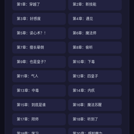
第1章：穿越了
第2章：新技能
第3章：好感度
第4章：遇见
第5章：读心术？！
第6章：魔法师
第7章：擅长晕倒
第8章：偷听
第9章：也是皇子？
第10章：下毒
第11章：气人
第12章：四皇子
第13章：中毒
第14章：内疚
第15章：到底是谁
第16章：魔法苏醒
第17章：拜师
第18章：听到了
第19章：学习
第20章：感知魔力