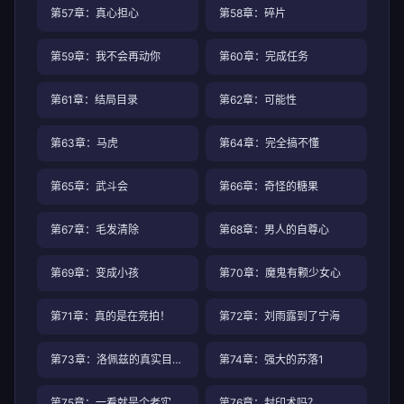
第57章：真心担心
第58章：碎片
第59章：我不会再动你
第60章：完成任务
第61章：结局目录
第62章：可能性
第63章：马虎
第64章：完全搞不懂
第65章：武斗会
第66章：奇怪的糖果
第67章：毛发清除
第68章：男人的自尊心
第69章：变成小孩
第70章：魔鬼有颗少女心
第71章：真的是在竞拍！
第72章：刘雨露到了宁海
第73章：洛佩兹的真实目的！
第74章：强大的苏落1
第75章：一看就是个老实孩子
第76章：封印术吗？