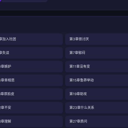
章加入社团
第3章很讨厌
章失误
第7章郁闷
0章嫉妒
第11章没有变
4章单相思
第15章鲁莽举动
8章厚脸皮
第19章助攻
2章不安
第23章什么关系
6章理解
第27章质问