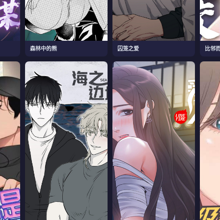
森林中的熊
囚笼之爱
比邻