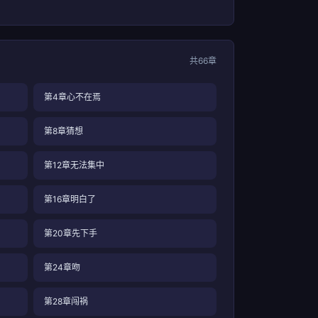
共66章
第4章心不在焉
第8章猜想
第12章无法集中
第16章明白了
第20章先下手
第24章吻
第28章闯祸