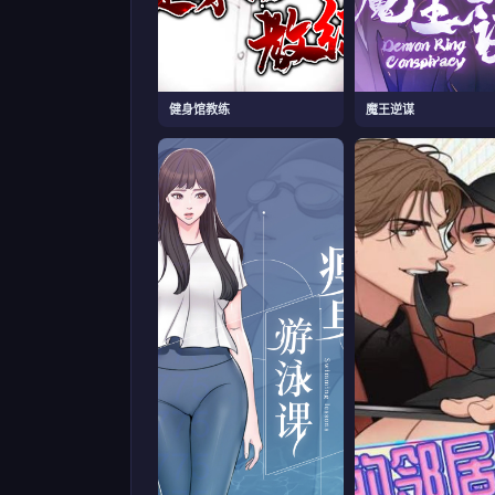
健身馆教练
魔王逆谋