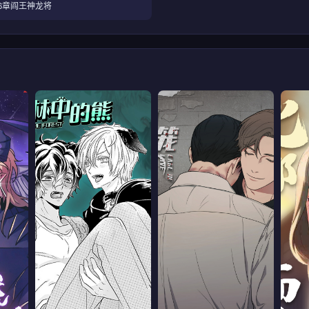
6章阎王神龙将