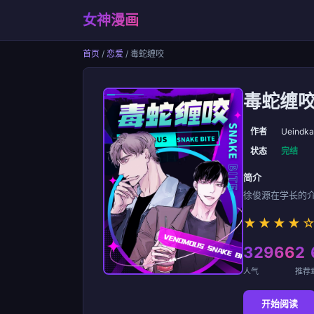
女神漫画
首页
/
恋爱
/ 毒蛇缠咬
毒蛇缠
作者
Ueindka
状态
完结
简介
徐俊源在学长的介
★★★★
32966
2
人气
推荐
开始阅读