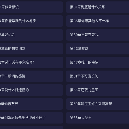
0章似曾相识
第31章到底是什么关系
4章你能帮我到什么地步
第35章你跟其他人不一样
8章好机会
第39章不是在耍我
2章真的想交朋友
第43章暧昧
6章说句话有那么难吗？
第47章唯一的事情
0章一瞬间的感情
第51章不可能长久
4章没什么好遗憾的
第55章窃取九皇图
8章偷盗万界
第59章啊宝宝好会夹啊高黎
2章闪婚后傅先生马甲藏不住了
第63章大圣王