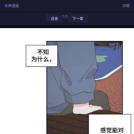
女神漫画
详情
1/1
目录
下一章