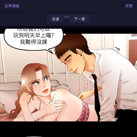
女神漫画
详情
1/1
目录
下一章