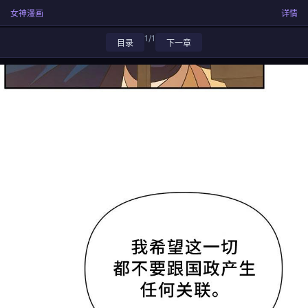
女神漫画
详情
1/1
目录
下一章