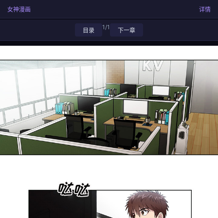
女神漫画
详情
1/1
目录
下一章