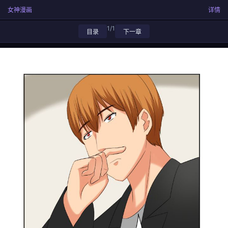
女神漫画
详情
1/1
目录
下一章