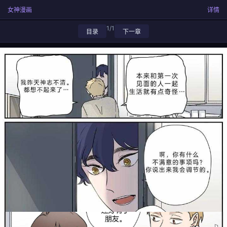
女神漫画
详情
1/1
目录
下一章